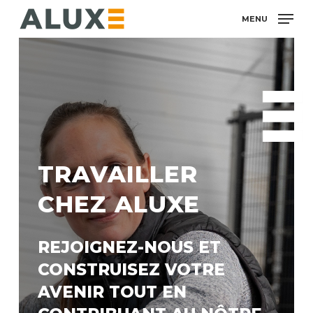
Skip
MENU
to
main
content
TRAVAILLER
CHEZ ALUXE
REJOIGNEZ-NOUS ET
CONSTRUISEZ VOTRE
AVENIR TOUT EN