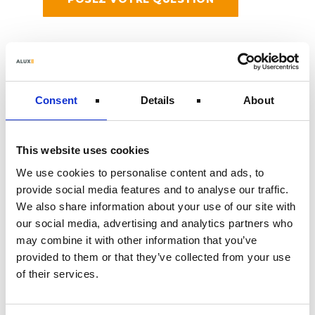
Consent
Details
About
QUALITÉ &
This website uses cookies
GARANTIE
We use cookies to personalise content and ads, to
provide social media features and to analyse our traffic.
Des matériaux de haute qualité, un
We also share information about your use of our site with
revêtement en poudre durable et certifié,
our social media, advertising and analytics partners who
ainsi qu’une ingénierie bien pensée
may combine it with other information that you’ve
contribuent à la grande qualité des
provided to them or that they’ve collected from your use
produits ALUXE.
of their services.
Des options d’extension intelligentes
garantissent un système qui s’adapte à