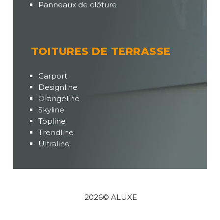
Panneaux de clôture
TOITURES DE TERRASSE
Carport
Designline
Orangeline
Skyline
Topline
Trendline
Ultraline
2026
© ALUXE