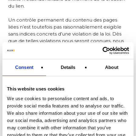
du lien.
Un contrôle permanent du contenu des pages
liées n’est toutefois pas raisonnablement exigible
sans indices concrets d’une violation de la loi. Dès
que de telles violations nous seront connues, nous
supprimerons immédiatement les liens concernés.
DROITS D’AUTEUR
Consent
Details
About
Les contenus et œuvres créés par les exploitants
de ces pages sont soumis au droit d’auteur
allemand. Toute reproduction, modification,
This website uses cookies
diffusion ou utilisation de quelque nature que ce
We use cookies to personalise content and ads, to
soit en dehors des limites prévues par le droit
provide social media features and to analyse our traffic.
d’auteur nécessite l’accord écrit préalable de
We also share information about your use of our site with
l’auteur ou du créateur concerné. Les
our social media, advertising and analytics partners who
téléchargements et copies de ce site ne sont
may combine it with other information that you’ve
autorisés que pour un usage privé et non
commercial.
provided to them or that they’ve collected from your use