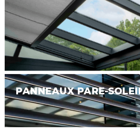
Panneaux
pare-
PANNEAUX PARE-SOLEI
soleil