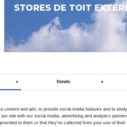
de
STORES DE TOIT EXTÉR
toit
extérieurs
Details
e content and ads, to provide social media features and to analy
 our site with our social media, advertising and analytics partn
 provided to them or that they’ve collected from your use of their