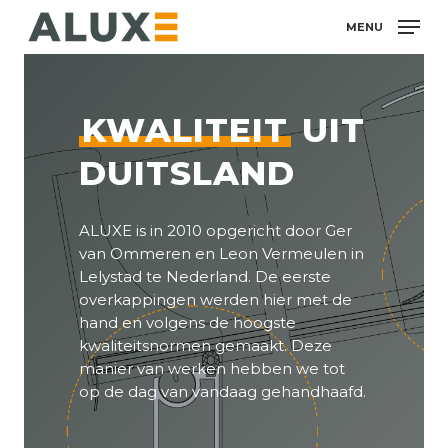
Skip
MENU
to
main
content
KWALITEIT
UIT
DUITSLAND
ALUXE is in 2010 opgericht door Ger
van Ommeren en Leon Vermeulen in
Lelystad te Nederland. De eerste
overkappingen werden hier met de
hand en volgens de hoogste
kwaliteitsnormen gemaakt. Deze
manier van werken hebben we tot
op de dag van vandaag gehandhaafd.