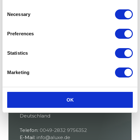
Consent
Necessary
Selection
Preferences
Statistics
Marketing
KONTAKT
ALUXE
OK
Delbrückstraße 1
47623 Kevelaer
Deutschland
Telefon:
0049-2832 9756352
E-Mail:
info@aluxe.de