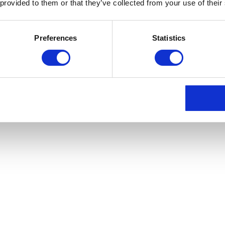
 provided to them or that they’ve collected from your use of their
Preferences
Statistics
LLIGUNG ZUR DATENVERAR
ausdrücklichen Einwilligung möglich. Sie können eine be
 uns. Die Rechtmäßigkeit der bis zum Widerruf erfolgte
GEN DIE DATENERHEBUNG
REKTWERBUNG (ART. 21 D
N ART. 6 ABS. 1 LIT. E ODER F DSGVO ERFOLGT, H