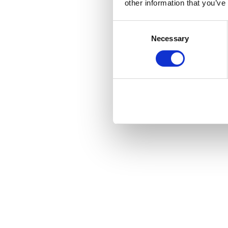
other information that you’ve
Aluxe GmbH
Jan Steufkens
Consent
Necessary
Selection
Delbrückstraße 1
47623 Kevelaer
Telefon: 02832 9756352
E-Mail: info@aluxe.eu
WIDERRUF IHRER EINWI
Viele Datenverarbeitungsvorgänge sind nur mit Ihrer 
Dazu reicht eine formlose Mitteilung per E-Mail an
WIDERSPRUCHSRECHT GE
FÄLLEN SOWIE GEGEN DI
WENN DIE DATENVERARBEITUNG AUF GRUNDLAGE VO