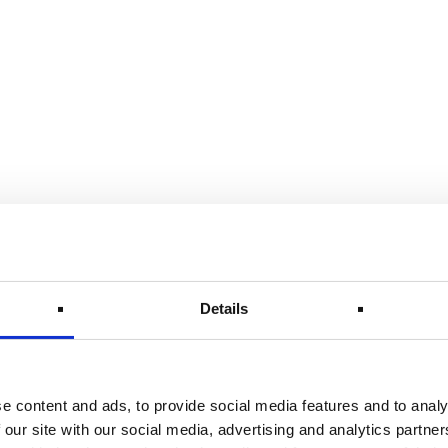
RTLICHEN STELLE
auf dieser Website ist:
tische Person, die allein oder gemeinsam mit anderen üb
Details
sen o. Ä.) entscheidet.
RIEBENER DATENSCHUTZB
e content and ads, to provide social media features and to analy
zbeauftragten bestellt.
 our site with our social media, advertising and analytics partn