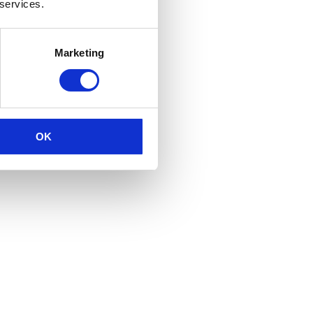
 services.
Marketing
OK
BEITUNG
reits erteilte Einwilligung jederzeit widerrufen.
n Datenverarbeitung bleibt vom Widerruf unberührt.
 IN BESONDEREN
SGVO)
ABEN SIE JEDERZEIT DAS RECHT, AUS GRÜNDEN,