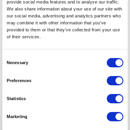
provide social media features and to analyse our traffic.
Weil wir überzeugt sind von dem, was wir
We also share information about your use of our site with
tun, gewähren wir Ihnen eine Garantie von
our social media, advertising and analytics partners who
10 Jahren * auf die Pulverbeschichtung,
may combine it with other information that you’ve
vorbehaltlich der jährlichen Wartung und
provided to them or that they’ve collected from your use
Reinigung mit der ALUXE Cleanbox.
of their services.
*Ausführliche Informationen zu unserem
Garantieversprechen entnehmen Sie
Consent
unseren Allgemeinen
Necessary
Selection
Garantiebestimmungen.
Preferences
Navigate
Statistics
to
the
Marketing