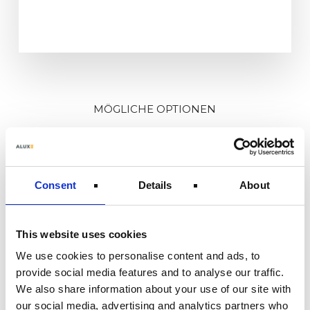
MÖGLICHE OPTIONEN
VERWANDELN SIE IHRE
ÜBERDACHUNG IN DEN
SCHÖNSTEN RAUM IHRES HAUSES,
EIN GARTENZIMMER.
Consent
Details
About
ALLE OPTIONEN ANZEIGEN
This website uses cookies
We use cookies to personalise content and ads, to
provide social media features and to analyse our traffic.
We also share information about your use of our site with
Aluminium
Fensterelemente
our social media, advertising and analytics partners who