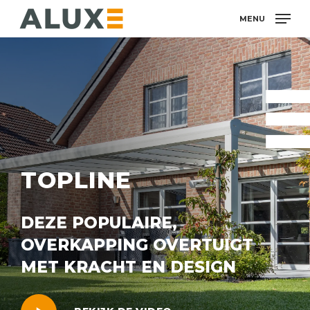
Skip
MENU
to
main
content
TOPLINE
DEZE POPULAIRE,
OVERKAPPING OVERTUIGT
MET KRACHT EN DESIGN
Afspelen