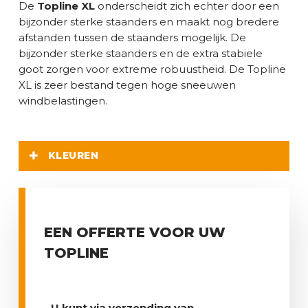
De
Topline XL
onderscheidt zich echter door een
bijzonder sterke staanders en maakt nog bredere
afstanden tussen de staanders mogelijk. De
bijzonder sterke staanders en de extra stabiele
goot zorgen voor extreme robuustheid. De Topline
XL is zeer bestand tegen hoge sneeuwen
windbelastingen.
KLEUREN
RAL 7016- Antraciet grijs
EEN OFFERTE VOOR UW
RAL 9007- Grijs aluminium
TOPLINE
RAL 9010- Gebroken wit
U kunt via verzending van