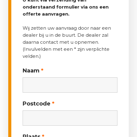
RAL 9005- Diep zwart
onderstaand formulier via ons een
offerte aanvragen.
Wij zetten uw aanvraag door naar een
dealer bij u in de buurt. De dealer zal
daarna contact met u opnemen.
(Invulvelden met een * zijn verplichte
velden.)
Naam
*
Postcode
*
Plaats
*